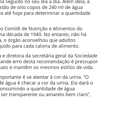
la seguido no seu dia a dia. Além dela, a
gestão de oito copos de 240 ml de água
a até hoje para determinar a quantidade
elo Comitê de Nutrição e Alimentos do
na década de 1940. No entanto, não há
ca, o órgão aconselhou que adultos
quido para cada caloria de alimento.
a e diretora da secretária geral da Sociedade
 grande erro desta recomendação é pressupor
uais e mantêm os mesmos estilos de vida.
mportante é se atentar à cor da urina. “O
e água é checar a cor da urina. Ela dará o
 consumindo a quantidade de água
 ser transparente ou amarelo bem claro”,