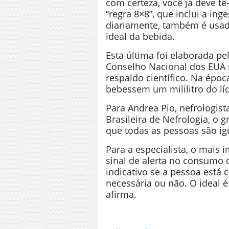
com certeza, você já deve tê-
“regra 8×8”, que inclui a in
diariamente, também é usad
ideal da bebida.
Esta última foi elaborada p
Conselho Nacional dos EUA 
respaldo científico. Na épo
bebessem um mililitro do lí
Para Andrea Pio, nefrologist
Brasileira de Nefrologia, o
que todas as pessoas são ig
Para a especialista, o mais i
sinal de alerta no consumo d
indicativo se a pessoa está
necessária ou não. O ideal é
afirma.