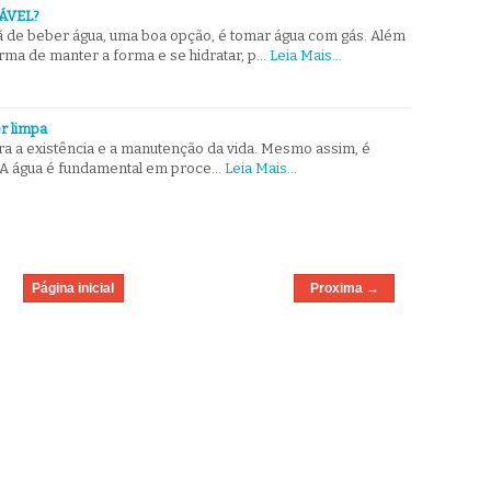
ÁVEL?
ã de beber água, uma boa opção, é tomar água com gás. Além
rma de manter a forma e se hidratar, p…
Leia Mais...
er limpa
ra a existência e a manutenção da vida. Mesmo assim, é
 A água é fundamental em proce…
Leia Mais...
Página inicial
Proxima →