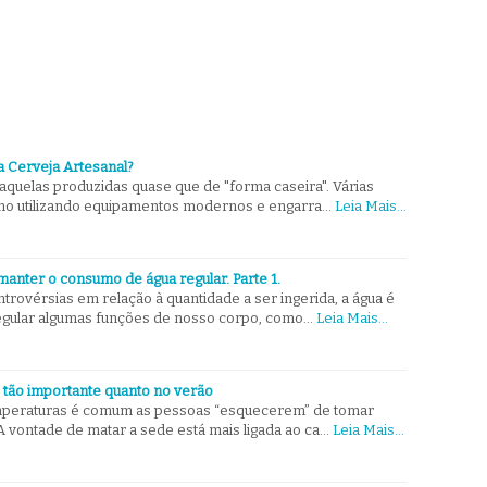
a Cerveja Artesanal?
aquelas produzidas quase que de "forma caseira". Várias
mo utilizando equipamentos modernos e engarra…
Leia Mais...
manter o consumo de água regular. Parte 1.
ovérsias em relação à quantidade a ser ingerida, a água é
egular algumas funções de nosso corpo, como…
Leia Mais...
 tão importante quanto no verão
emperaturas é comum as pessoas “esquecerem” de tomar
A vontade de matar a sede está mais ligada ao ca…
Leia Mais...